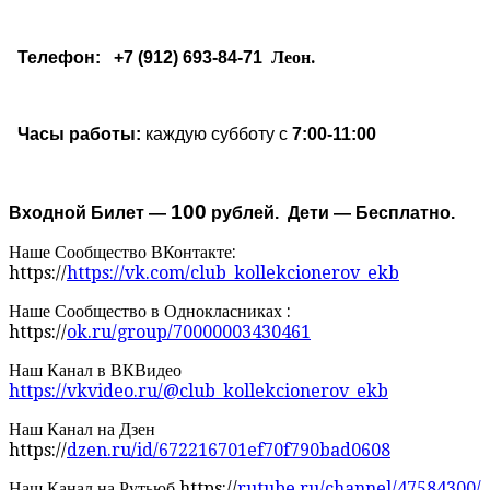
Леон.
Телефон: +7 (912) 693-84-71
Часы работы:
каждую субботу с
7:00-11:00
100
Входной Билет —
рублей. Дети — Бесплатно.
Наше Сообщество ВКонтакте:
https://
https://vk.com/club_kollekcionerov_ekb
Наше Сообщество в Однокласниках :
https://
ok.ru/group/70000003430461
Наш Канал в ВКВидео
https://vkvideo.ru/@club_kollekcionerov_ekb
Наш Канал на Дзен
https://
dzen.ru/id/672216701ef70f790bad0608
Наш Канал на Рутьюб https://
rutube.ru/channel/47584300/