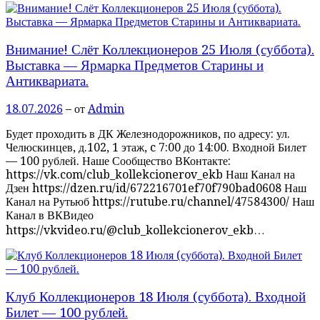
Внимание! Слёт Коллекционеров 25 Июля (суббота).
Выставка — Ярмарка Предметов Старины и
Антиквариата.
18.07.2026
– от
Admin
Будет проходить в ДК Железнодорожников, по адресу: ул.
Челюскинцев, д.102, 1 этаж, c 7:00 до 14:00. Входной Билет
— 100 рублей. Наше Сообщество ВКонтакте:
https://vk.com/club_kollekcionerov_ekb Наш Канал на
Дзен https://dzen.ru/id/672216701ef70f790bad0608 Наш
Канал на Рутьюб https://rutube.ru/channel/47584300/ Наш
Канал в ВКВидео
https://vkvideo.ru/@club_kollekcionerov_ekb…
Клуб Коллекционеров 18 Июля (суббота). Входной
Билет — 100 рублей.