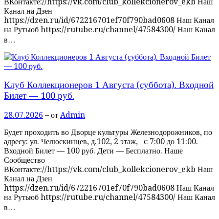
ВКонтакте://https://vk.com/club_kollekcionerov_ekb Наш
Канал на Дзен
https://dzen.ru/id/672216701ef70f790bad0608 Наш Канал
на Рутьюб https://rutube.ru/channel/47584300/ Наш Канал
в…
Клуб Коллекционеров 1 Августа (суббота). Входной
Билет — 100 руб.
28.07.2026
– от
Admin
Будет проходить во Дворце культуры Железнодорожников, по
адресу: ул. Челюскинцев, д.102, 2 этаж, c 7:00 до 11:00.
Входной Билет — 100 руб. Дети — Бесплатно. Наше
Сообщество
ВКонтакте://https://vk.com/club_kollekcionerov_ekb Наш
Канал на Дзен
https://dzen.ru/id/672216701ef70f790bad0608 Наш Канал
на Рутьюб https://rutube.ru/channel/47584300/ Наш Канал
в…