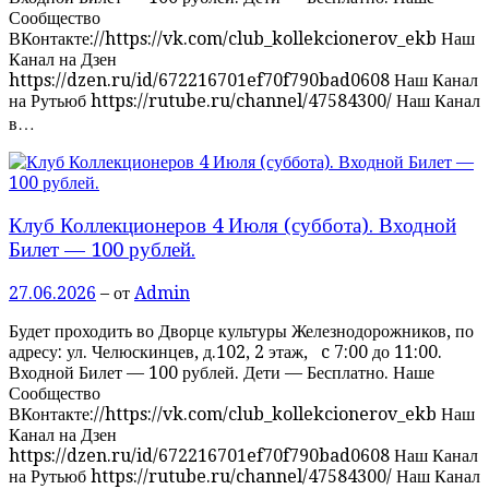
Сообщество
ВКонтакте://https://vk.com/club_kollekcionerov_ekb Наш
Канал на Дзен
https://dzen.ru/id/672216701ef70f790bad0608 Наш Канал
на Рутьюб https://rutube.ru/channel/47584300/ Наш Канал
в…
Клуб Коллекционеров 4 Июля (суббота). Входной
Билет — 100 рублей.
27.06.2026
– от
Admin
Будет проходить во Дворце культуры Железнодорожников, по
адресу: ул. Челюскинцев, д.102, 2 этаж, c 7:00 до 11:00.
Входной Билет — 100 рублей. Дети — Бесплатно. Наше
Сообщество
ВКонтакте://https://vk.com/club_kollekcionerov_ekb Наш
Канал на Дзен
https://dzen.ru/id/672216701ef70f790bad0608 Наш Канал
на Рутьюб https://rutube.ru/channel/47584300/ Наш Канал