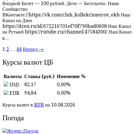
Входной Билет — 100 рублей. Дети — Бесплатно. Наше
Сообщество
ВКонтакте://https://vk.com/club_kollekcionerov_ekb Наш
Канал на Дзен
https://dzen.ru/id/672216701ef70f790bad0608 Наш Канал
на Рутьюб https://rutube.ru/channel/47584300/ Наш Канал
в…
1
2
…
44
Вперед →
Курсы валют ЦБ
Валюты
Ставка (руб.)
Изменение %
82,17
0,00
%
USD
94,84
0,00
%
EUR
Курсы валют в
RUB
на 10.08.2026
Погода