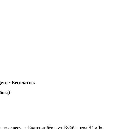
Дети - Бесплатно.
бота)
 по адресу: г. Екатеринбург, ул. Куйбышева 44 «Д».