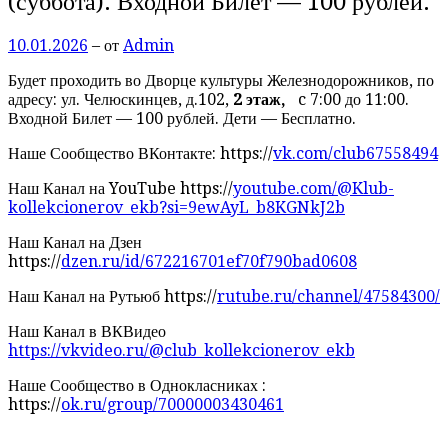
(суббота). Входной Билет — 100 рублей.
10.01.2026
– от
Admin
Будет проходить во Дворце культуры Железнодорожников, по
адресу: ул. Челюскинцев, д.102,
2 этаж
,
c 7:00 до 11:00.
Входной Билет — 100 рублей. Дети — Бесплатно.
Наше Сообщество ВКонтакте: https://
vk.com/club67558494
Наш Канал на YouTube https://
youtube.com/@Klub-
kollekcionerov_ekb?si=9ewAyL_b8KGNkJ2b
Наш Канал на Дзен
https://
dzen.ru/id/672216701ef70f790bad0608
Наш Канал на Рутьюб https://
rutube.ru/channel/47584300/
Наш Канал в ВКВидео
https://vkvideo.ru/@club_kollekcionerov_ekb
Наше Сообщество в Однокласниках :
https://
ok.ru/group/70000003430461